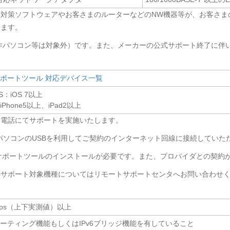
対策ソフトウェアやお客さまのルーターなどのNW機器等が、お客さま
ります。
作パソコン等は対象外）です。また、メーカーの公式サポート終了に伴
ポートツール 対応デバイス一覧
：iOS 7以上
Phone5以上、iPad2以上
、電話にてサポートを実施いたします。
はパソコンのUSBを利用してご契約のインターネット回線に接続していた
隔サポートツールのインストールが必要です。また、プロバイダとの契約
のサポート対象機種についてはリモートサポートセンタへお問い合わせ
Mbps（上下実測値）以上
6ルーティング機能もしくはIPv6ブリッジ機能を有していること